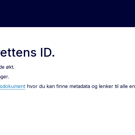
ettens ID.
de økt.
nger.
esdokument
hvor du kan finne metadata og lenker til alle e